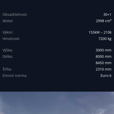
Obsaditelnost:
30+1
Motor:
2998 cm³
Výkon:
155kW – 210k
Hmotnost:
7200 kg
Výška:
3000 mm
Délka:
8000 mm
8450 mm
Šířka:
2310 mm
Emisní norma:
Euro 6