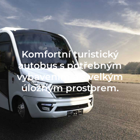
Komfortní turistický
autobus s potřebným
vybavením a s velkým
úložným prostorem.